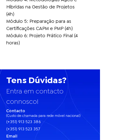
Módulo 4: Metodologias Ágeis e
Híbridas na Gestão de Projetos
(4h)
Módulo 5: Preparação para as
Certificações CAPM e PMP (4h)
Módulo 6: Projeto Prático Final (4
horas)
Tens Dúvidas?
Entra em contacto
connosco!
Contacto
(Custo de chamada para rede móvel nacional)
(+351)
913 523 386
(+351) 913 523 357
Email